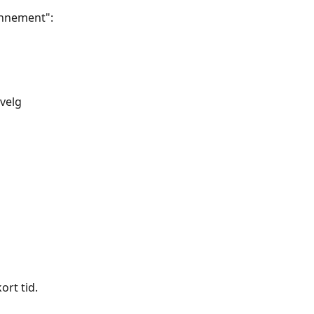
bonnement":
velg 
ort tid.