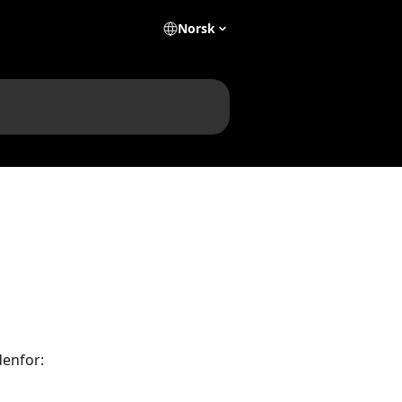
Norsk
denfor: