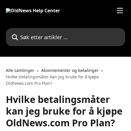
Gå til hovedinnhold
Søk etter artikler ...
Alle samlinger
Abonnementer og betalinger
Hvilke betalingsmåter kan jeg bruke for å kjøpe
OldNews.com Pro Plan?
Hvilke betalingsmåter
kan jeg bruke for å kjøpe
OldNews.com Pro Plan?