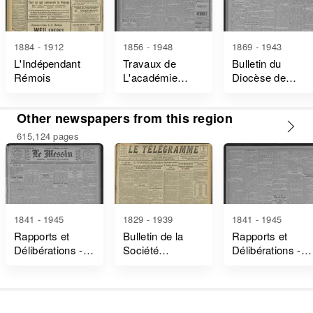
1884 - 1912
1856 - 1948
1869 - 1943
L'Indépendant
Travaux de
Bulletin du
Rémois
L'académie
Diocèse de
Nationale de
Reims
Reims
Other newspapers from this region
615,124 pages
1841 - 1945
1829 - 1939
1841 - 1945
Rapports et
Bulletin de la
Rapports et
Délibérations -
Société
Délibérations -
Marne
Industrielle de
Vosges
Mulhouse