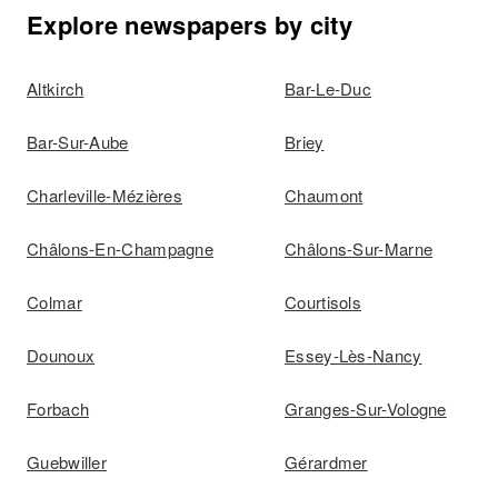
Explore newspapers by city
Altkirch
Bar-Le-Duc
Bar-Sur-Aube
Briey
Charleville-Mézières
Chaumont
Châlons-En-Champagne
Châlons-Sur-Marne
Colmar
Courtisols
Dounoux
Essey-Lès-Nancy
Forbach
Granges-Sur-Vologne
Guebwiller
Gérardmer