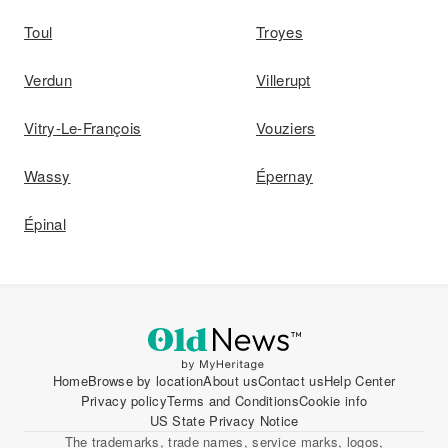
Toul
Troyes
Verdun
Villerupt
Vitry-Le-François
Vouziers
Wassy
Épernay
Épinal
Home
Browse by location
About us
Contact us
Help Center
Privacy policy
Terms and Conditions
Cookie info
US State Privacy Notice
The trademarks, trade names, service marks, logos,