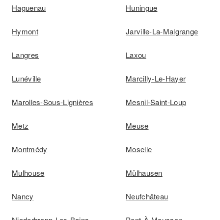
Haguenau
Huningue
Hymont
Jarville-La-Malgrange
Langres
Laxou
Lunéville
Marcilly-Le-Hayer
Marolles-Sous-Lignières
Mesnil-Saint-Loup
Metz
Meuse
Montmédy
Moselle
Mulhouse
Mülhausen
Nancy
Neufchâteau
Niederbronn-Les-Bains
Pont-À-Mousson