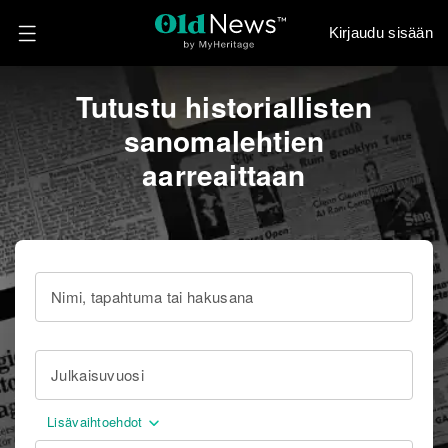
Kirjaudu sisään
Tutustu historiallisten
sanomalehtien
aarreaittaan
Nimi, tapahtuma tai hakusana
Julkaisuvuosi
Lisävaihtoehdot