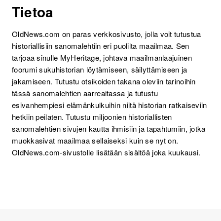
Tietoa
OldNews.com on paras verkkosivusto, jolla voit tutustua
historiallisiin sanomalehtiin eri puolilta maailmaa. Sen
tarjoaa sinulle MyHeritage, johtava maailmanlaajuinen
foorumi sukuhistorian löytämiseen, säilyttämiseen ja
jakamiseen. Tutustu otsikoiden takana oleviin tarinoihin
tässä sanomalehtien aarreaitassa ja tutustu
esivanhempiesi elämänkulkuihin niitä historian ratkaiseviin
hetkiin peilaten. Tutustu miljoonien historiallisten
sanomalehtien sivujen kautta ihmisiin ja tapahtumiin, jotka
muokkasivat maailmaa sellaiseksi kuin se nyt on.
OldNews.com-sivustolle lisätään sisältöä joka kuukausi.