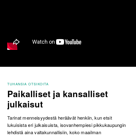
TUHANSIA OTSIKOITA
Paikalliset ja kansalliset
julkaisut
Tarinat menneisyydestä heräävät henkiin, kun etsit
lukuisista eri julkaisuista, isovanhempiesi pikkukaupungin
lehdistä aina valtakunnallisiin, koko maailman